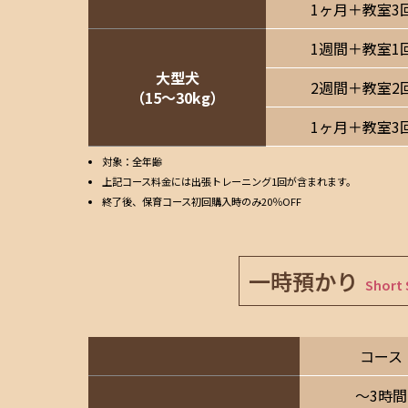
1ヶ月＋教室3
1週間＋教室1
大型犬
2週間＋教室2
（15〜30kg）
1ヶ月＋教室3
対象：全年齢
上記コース料金には出張トレーニング1回が含まれます。
終了後、保育コース初回購入時のみ20％OFF
一時預かり
Short 
コース
〜3時間