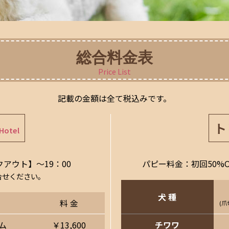
総合料金表
Price List
記載の金額は全て税込みです。
ト
Hotel
アウト】〜19：00
パピー料金：初回50%O
合せください。
犬 種
料 金
(爪
ム
￥13,600
チワワ