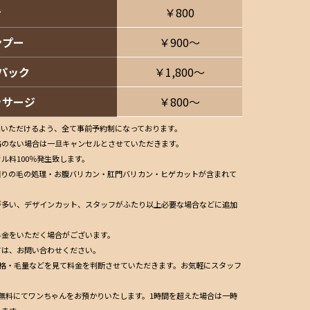
き
￥800
ンプー
￥900〜
パック
￥1,800〜
ッサージ
￥800〜
用いただけるよう、全て事前予約制になっております。
絡のない場合は一旦キャンセルとさせていただきます。
ル料100％発生致します。
回りの毛の処理・お腹バリカン・肛門バリカン・ヒゲカットが含まれて
が多い、デザインカット、スタッフがふたり以上必要な場合などに追加
料金をいただく場合がございます。
ては、お問い合わせください。
体格・毛量などを見て料金を判断させていただきます。お気軽にスタッフ
無料にてワンちゃんをお預かりいたします。1時間を超えた場合は一時