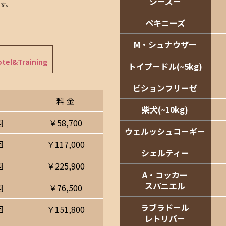
シーズー
ます。
ペキニーズ
M・シュナウザー
otel&Training
トイプードル(~5kg)
ビションフリーゼ
料 金
柴犬(~10kg)
回
￥58,700
ウェルッシュコーギー
回
￥117,000
シェルティー
回
￥225,900
A・コッカー
スパニエル
回
￥76,500
ラブラドール
回
￥151,800
レトリバー