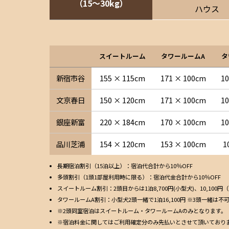
（15〜30kg）
ハウス
スイートルーム
タワールームA
タ
新宿市谷
155 × 115cm
171 × 100cm
1
文京春日
150 × 120cm
171 × 100cm
1
銀座新富
220 × 184cm
170 × 100cm
1
品川芝浦
154 × 120cm
153 × 100cm
1
長期宿泊割引（15泊以上）：宿泊代合計から10％OFF
多頭割引（1頭1部屋利用時に限る）：宿泊代金合計から10％OFF
スイートルーム割引：2頭目からは1泊8,700円(小型犬)、10,100円
タワールームA割引：小型犬2頭一緒で1泊16,100円 ※3頭一緒は不
※2頭同室宿泊はスイートルーム・タワールームAのみとなります。
※宿泊料金に関してはご利用確定分のみ先払いとさせて頂いており