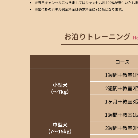
※当日キャンセルにつきましてはキャンセル料100%が発生いたし
※繁忙期のホテル宿泊料金は通常料金に+10%となります。
お泊りトレーニング
H
コース
1週間＋教室1
小型犬
2週間＋教室2
（〜7kg）
1ヶ月＋教室3
1週間＋教室1
中型犬
2週間＋教室2
（7〜15kg）