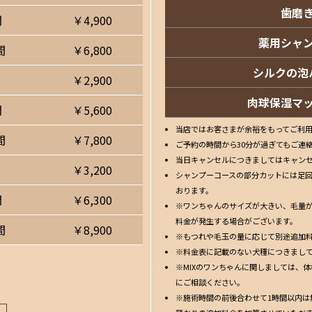
歯磨
間
￥4,900
薬用シャ
間
￥6,800
シルクの泡
￥2,900
肉球保湿マ
間
￥5,600
当店ではお客さまが余裕をもってご利
間
￥7,800
ご予約の時間から30分が過ぎてもご連
当日キャンセルにつきましてはキャンセ
￥3,200
シャンプーコースの部分カットには足
おります。
間
￥6,300
※ワンちゃんのサイズが大きい、毛量
料金が発生する場合がございます。
間
￥8,900
※もつれや毛玉の量に応じて別途追加
※料金表に記載のない犬種につきまし
※MIXのワンちゃんに関しましては、
にご相談ください。
※施術時間の前後合わせて1時間以内は