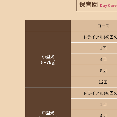
保育園
Day Care
コース
トライアル
(初回の
1回
小型犬
4回
（〜7kg）
8回
12回
トライアル
(初回の
1回
中型犬
4回