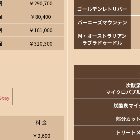
回
￥290,700
ゴールデンレトリバー
回
￥80,400
バーニーズマウンテン
回
￥161,000
M・オーストラリアン
ラブラドゥードル
回
￥310,300
炭酸
マイクロバブ
Stay
炭酸泉マイ
部分カッ
料 金
トリート
￥2,600