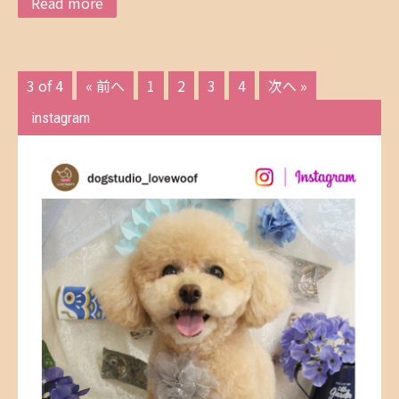
Read more
3 of 4
« 前へ
1
2
3
4
次へ »
instagram